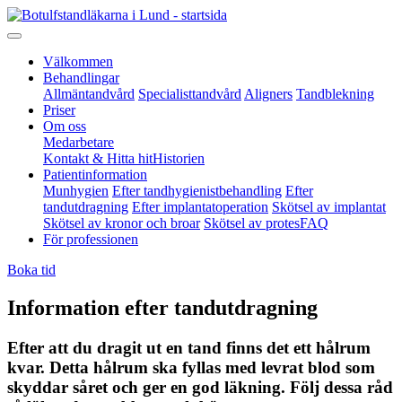
Välkommen
Behandlingar
Allmäntandvård
Specialisttandvård
Aligners
Tandblekning
Priser
Om oss
Medarbetare
Kontakt & Hitta hit
Historien
Patientinformation
Munhygien
Efter tandhygienistbehandling
Efter
tandutdragning
Efter implantatoperation
Skötsel av implantat
Skötsel av kronor och broar
Skötsel av protes
FAQ
För professionen
Boka tid
Information efter tandutdragning
Efter att du dragit ut en tand finns det ett hålrum
kvar. Detta hålrum ska fyllas med levrat blod som
skyddar såret och ger en god läkning. Följ dessa råd