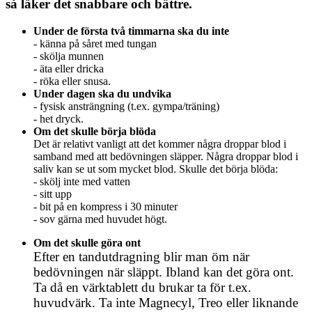
så läker det snabbare och bättre.
Under de första två timmarna ska du inte
- känna på såret med tungan
- skölja munnen
- äta eller dricka
- röka eller snusa.
Under dagen ska du undvika
- fysisk ansträngning (t.ex. gympa/träning)
- het dryck.
Om det skulle börja blöda
Det är relativt vanligt att det kommer några droppar blod i
samband med att bedövningen släpper. Några droppar blod i
saliv kan se ut som mycket blod. Skulle det börja blöda:
- skölj inte med vatten
- sitt upp
- bit på en kompress i 30 minuter
- sov gärna med huvudet högt.
Om det skulle göra ont
Efter en tandutdragning blir man öm när
bedövningen när släppt. Ibland kan det göra ont.
Ta då en värktablett du brukar ta för t.ex.
huvudvärk. Ta inte Magnecyl, Treo eller liknande